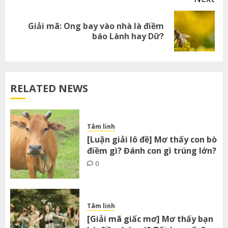
Giải mã: Ong bay vào nhà là điềm
Next
báo Lành hay Dữ?
post:
RELATED NEWS
Tâm linh
[Luận giải lô đề] Mơ thấy con bò
điềm gì? Đánh con gì trúng lớn?
0
Tâm linh
[Giải mã giấc mơ] Mơ thấy bạn