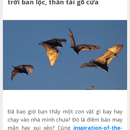
trời ban lộc, thần tài gõ cửa
Đã bao giờ bạn thấy một con vật gì bay hay
chạy vào nhà mình chưa? Đó là điềm báo may
mắn hay xui xẻo? Cùng
inspiration-of-the-