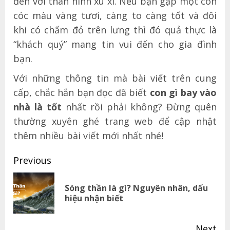
đen với thân hình xù xì. Nếu bạn gặp một con
cóc màu vàng tươi, càng to càng tốt và đôi
khi có chấm đỏ trên lưng thì đó quả thực là
“khách quý” mang tin vui đến cho gia đình
bạn.
Với những thông tin mà bài viết trên cung
cấp, chắc hẳn bạn đọc đã biết
con gì bay vào
nhà là tốt
nhất rồi phải không? Đừng quên
thường xuyên ghé trang web để cập nhật
thêm nhiều bài viết mới nhất nhé!
Post
Previous
navigation
Sóng thần là gì? Nguyên nhân, dấu
Pr
hiệu nhận biết
pos
Next